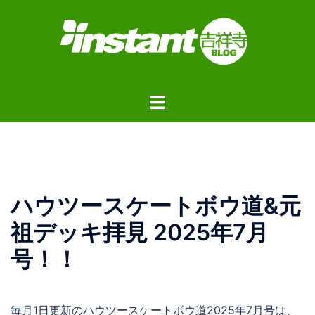
コ
ン
テ
ン
ツ
ト
へ
グ
ス
ル
キ
メ
ッ
ニ
プ
ュ
ハウツースケートボウ道&元
ー
祖デッキ拝見 2025年7月
号！！
毎月1日更新のハウツースケートボウ道2025年7月号は、