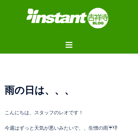
コ
ン
テ
ン
ツ
ト
へ
グ
ス
ル
キ
メ
ッ
ニ
プ
ュ
雨の日は、、、
ー
こんにちは、スタッフのレオです！
今週はずっと天気が悪いみたいで、、生憎の雨☔️👎