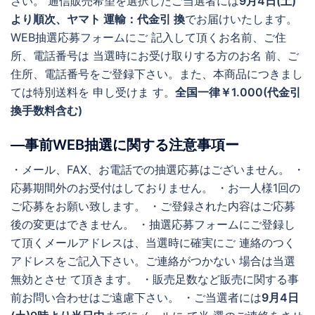
さい。 通信販売希望を選択したご当選者には
9月4日(土)
より順次、ヤマト 運輸：代金引 換
でお届けいたします。
WEB抽選応募フォームにご 記入して頂くお名前、ご住
所、電話番号は 当選時にお受け取りする方のお名 前、ご
住所、電話番号をご登録下さい。また、本商品につきまし
ては特別送料を 申し受けま す。
全国一律￥1.000(代金引
換手数料含む)
―事前WEB抽選に関する注意事項ー
・メール、FAX、お電話での抽選応募はございません。 ・
応募期間外のお受付はしておりません。 ・お一人様1回の
ご応募をお願い致します。 ・ご登録された内容はご応募
後の変更はできません。 ・抽選応募フォームにご登録し
て頂くメールアドレスは、当選時に確実にご 連絡のつく
アドレスをご記入下さい。ご連絡がつかない 場合は当選
無効とさせ て頂きます。 ・販売足数など販売に関する事
前お問い合わせはご遠慮下さい。 ・ご当選者には
9月4日