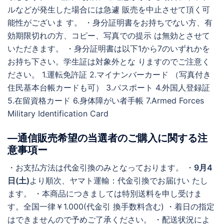
ルなどが発生した場合には急遽 販売を中止させて頂く可
能性がございま す。 ・身分証明書をお持ちでない方、有
効期限切れの方、コピー、写真での提示 は無効とさせて
いただきます。 ・身分証明書は以下1から7のいずれかを
お持ち下さい。学生証は対象外とな りますのでご注意く
ださい。 1.運転免許証 2.マイナンバーカード （写真付き
住民基本台帳カードも可） 3.パスポート 4.外国人登録証
5.在留資格カード 6.身体障がい者手帳 7.Armed Forces
Military Identification Card
―通信販売希望の当選者のご購入に関する注
意事項ー
・お支払方法は代金引換のみとなっております。 ・
9月4
日(土)
より順次、ヤマト運輸：代金引換でお届けい たし
ます。 ・本商品につきましては特別送料を申し受けま
す。全国一律￥1.000(代金引 換手数料含む) ・着日の指定
はできませんので予めご了承ください。 ・配送状況によ