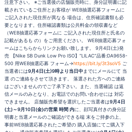
注意下さい。 ※ご当選後の店舗販売時に、身分証明書に記
載されているご住所とお客様が WEB抽選応募フォームに
ご記入された現住所が異なる 場合は、住所確認書類も必
要となります。住所確認書類は公共料金の領収書など
（WEB抽選応募フォームに ご記入された現住所と氏名の
記載があるも の）をご用意ください。 WEB抽選応募フォ
ームはこちらからリンクお願い致します。 9月4日(土)発
売 【Nike SB Dunk Low Pro ISO】”LILAC”品番:DA9658-
500 用WEB抽選応募 フォーム→
https://bit.ly/3t3soV5
ご
当選者には
9月4日(土)9時より当日中
までにメールにて 当
選 のご連絡をさせて頂きます。 落選された方へのご連絡
はございませんのでご了承下さい。また、当選確認 は返
信メールのみとなり、お電話でのお問い合わせには 対応
できません。 店舗販売希望を選択したご当選者は
9月4日
(土)～9月10日(金)の営業 時間 内
に、顔写真付きの身分証
明書と当選メールのご確認ができる端 末をご持参の上、
事前WEB抽選応募されたご希望の 購入店舗にてご購入下