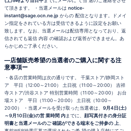
(土)9時より当日中
までにメールに て当 選のご連絡をさせ
て頂きます。 ・当選メールは
notice-
instant@sage.ocn.ne.jp
からの 配信となります。ドメイ
ン指定をされている方は受信できるように設定をお願い
致します。なお、当選メールは配信専用となっており、返
信されても返信 内容 の確認および返答ができません。あ
らかじめご了承ください。
―店舗販売希望の当選者のご購入に関する注
意事項ー
・各店の営業時間は次の通りです。 千葉ストア/静岡スト
ア 平日（12:00～21:00） 土日祝（11:00～20:00） 吉祥
寺ストア/渋谷ストア 特別営業時間（11:00～20:00） お台
場ストア 平日（11:00～20:00） 土日祝（10:00～
20:00） ・当選メールを受け取った当選者は、
9月4日(土)
～9月10日(金)の営 業時間 内
までに、
顔写真付きの身分証
明書と当選メールのご 確認ができる端末をご持参の 上
、
事前WEB抽選応募で選択されたご希 望の購入店舗にてご