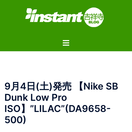
コ
ン
テ
ン
ツ
ト
へ
グ
ス
ル
キ
メ
ッ
ニ
プ
ュ
9月4日(土)発売 【Nike SB
ー
Dunk Low Pro
ISO】”LILAC”(DA9658-
500)