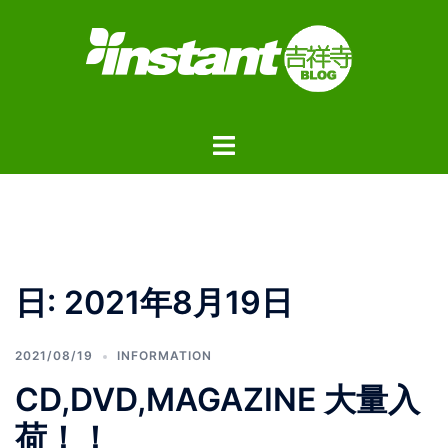
コ
ン
テ
ン
ツ
ト
へ
グ
ス
ル
キ
メ
ッ
ニ
プ
ュ
日:
2021年8月19日
ー
2021/08/19
INFORMATION
CD,DVD,MAGAZINE 大量入
荷！！