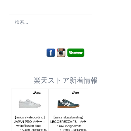
検
索:
楽天ストア新着情報