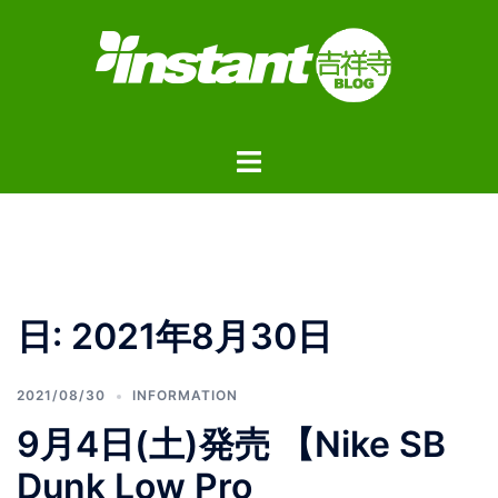
コ
ン
テ
ン
ツ
ト
へ
グ
ス
ル
キ
メ
ッ
ニ
プ
ュ
日:
2021年8月30日
ー
2021/08/30
INFORMATION
9月4日(土)発売 【Nike SB
Dunk Low Pro