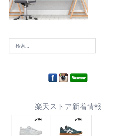
検
索:
楽天ストア新着情報