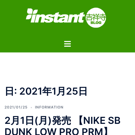
コ
ン
テ
ン
ツ
ト
へ
グ
ス
ル
キ
メ
ッ
ニ
プ
ュ
日:
2021年1月25日
ー
2021/01/25
INFORMATION
2月1日(月)発売 【NIKE SB
DUNK LOW PRO PRM】