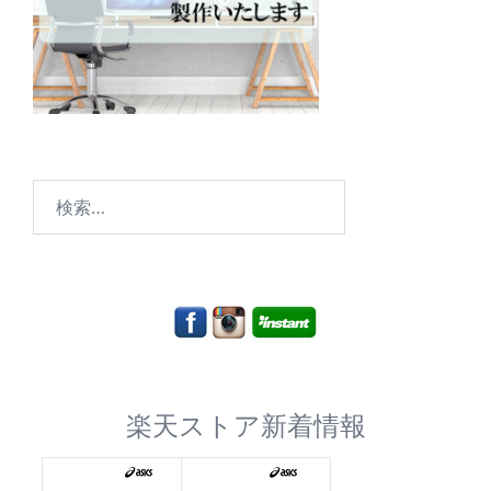
検
索:
楽天ストア新着情報