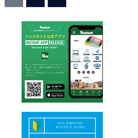
稿
の
ペ
ー
ジ
送
り