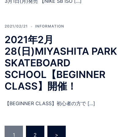
3月1日(月)発売 【NIKE SB ISO […]
2021/02/21
INFORMATION
2021年2月
28(日)MIYASHITA PARK
SKATEBOARD
SCHOOL【BEGINNER
CLASS】開催！
【BEGINNER CLASS】初心者の方で […]
投
1
2
>