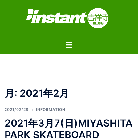
コ
ン
テ
ン
ツ
ト
へ
グ
ス
ル
キ
メ
ッ
ニ
プ
ュ
月:
2021年2月
ー
2021/02/28
INFORMATION
2021年3月7(日)MIYASHITA
PARK SKATEBOARD