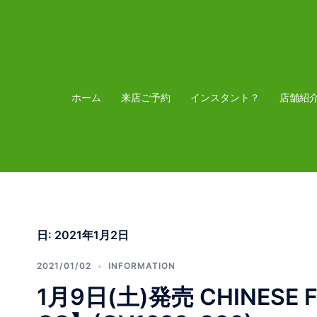
コ
ン
テ
ン
ツ
ホーム
来店ご予約
インスタント？
店舗紹
へ
ス
キ
ッ
プ
日:
2021年1月2日
2021/01/02
INFORMATION
1月9日(土)発売 CHINESE F