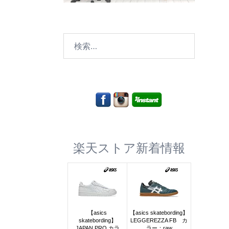
検
索:
楽天ストア新着情報