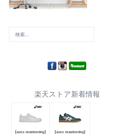
検
索:
楽天ストア新着情報