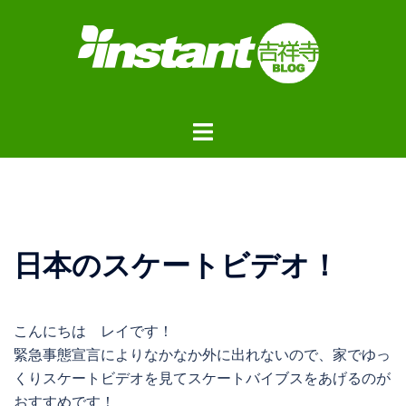
コ
ン
テ
ン
ツ
ト
へ
グ
ス
ル
キ
メ
ッ
ニ
プ
ュ
日本のスケートビデオ！
ー
こんにちは レイです！
緊急事態宣言によりなかなか外に出れないので、家でゆっ
くりスケートビデオを見てスケートバイブスをあげるのが
おすすめです！