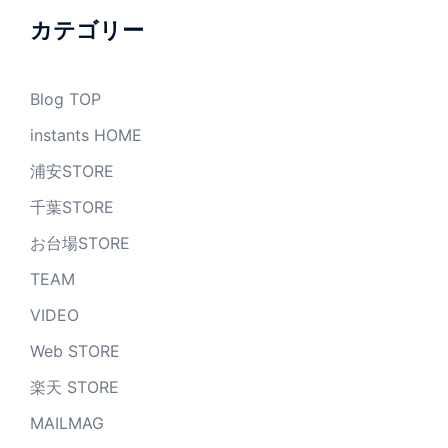
ブ
カテゴリー
Blog TOP
instants HOME
浦安STORE
千葉STORE
お台場STORE
TEAM
VIDEO
Web STORE
楽天 STORE
MAILMAG