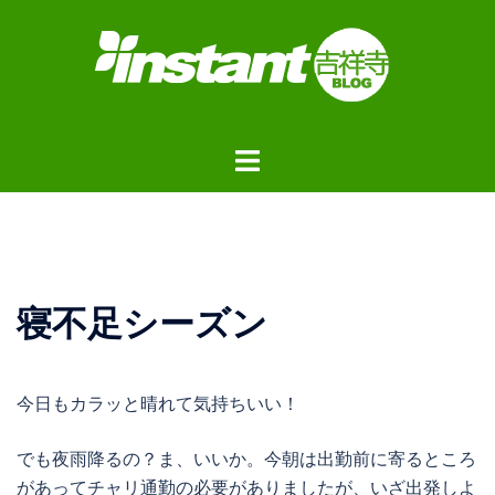
コ
ン
テ
ン
ツ
ト
へ
グ
ス
ル
キ
メ
ッ
ニ
プ
ュ
寝不足シーズン
ー
今日もカラッと晴れて気持ちいい！
でも夜雨降るの？ま、いいか。今朝は出勤前に寄るところ
があってチャリ通勤の必要がありましたが、いざ出発しよ