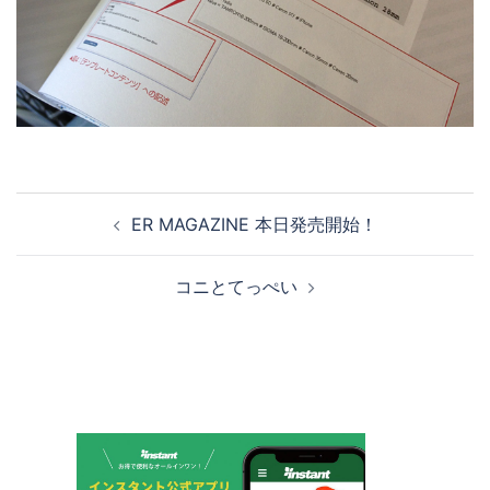
投
ER MAGAZINE 本日発売開始！
稿
ナ
コニとてっぺい
ビ
ゲ
ー
シ
ョ
ン