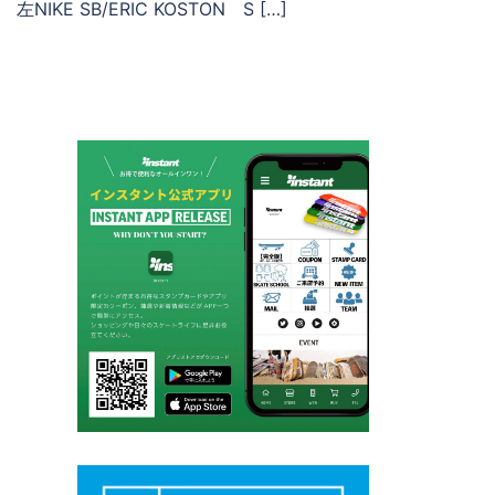
左NIKE SB/ERIC KOSTON S […]