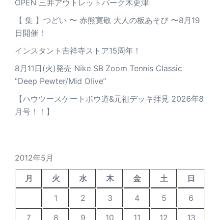
OPEN 三井アウトレットパーク木更津
【 集 】つどい 〜 赤熊寛敬 大人の板あそび 〜8月19
日開催！
インスタント吉祥寺ストア15周年！
8月11日(火)発売 Nike SB Zoom Tennis Classic
”Deep Pewter/Mid Olive”
【ハウツースケートボウ道&元祖デッキ拝見 2026年8
月号！！】
2012年5月
月
火
水
木
金
土
日
1
2
3
4
5
6
7
8
9
10
11
12
13