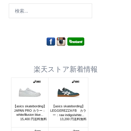
検
索:
楽天ストア新着情報