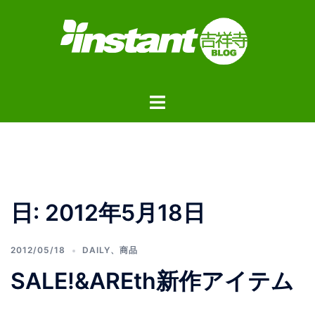
コ
ン
テ
ン
ツ
ト
へ
グ
ス
ル
キ
メ
ッ
ニ
プ
ュ
日:
2012年5月18日
ー
2012/05/18
DAILY
、
商品
SALE!&AREth新作アイテム