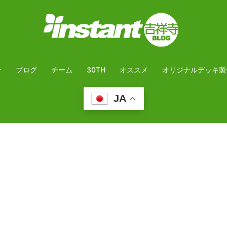
介
ブログ
チーム
30TH
オススメ
オリジナルデッキ製
JA