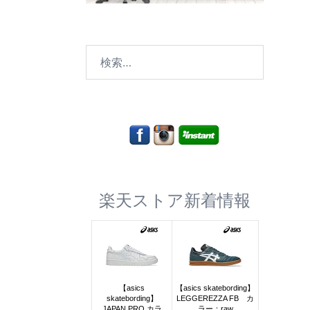
検
索:
楽天ストア新着情報