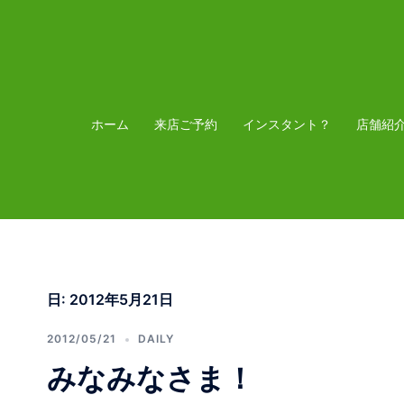
コ
ン
テ
ン
ツ
ホーム
来店ご予約
インスタント？
店舗紹
へ
ス
キ
ッ
プ
日:
2012年5月21日
2012/05/21
DAILY
みなみなさま！