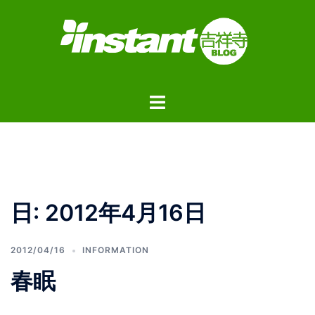
コ
ン
テ
ン
ツ
ト
へ
グ
ス
ル
キ
メ
ッ
ニ
プ
ュ
日:
2012年4月16日
ー
2012/04/16
INFORMATION
春眠