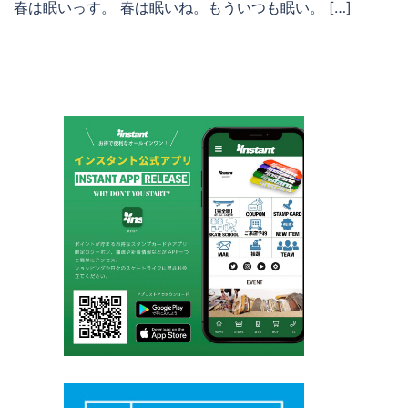
春は眠いっす。 春は眠いね。もういつも眠い。 […]