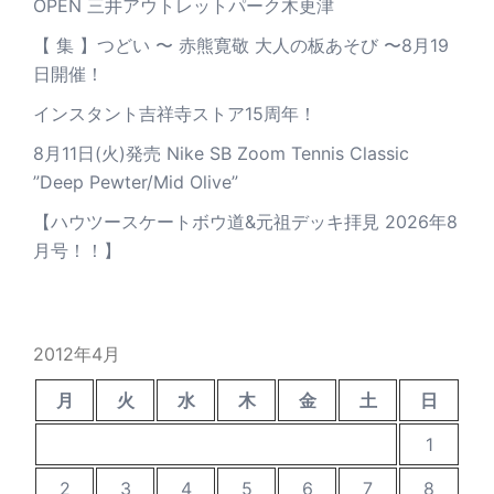
OPEN 三井アウトレットパーク木更津
【 集 】つどい 〜 赤熊寛敬 大人の板あそび 〜8月19
日開催！
インスタント吉祥寺ストア15周年！
8月11日(火)発売 Nike SB Zoom Tennis Classic
”Deep Pewter/Mid Olive”
【ハウツースケートボウ道&元祖デッキ拝見 2026年8
月号！！】
2012年4月
月
火
水
木
金
土
日
1
2
3
4
5
6
7
8