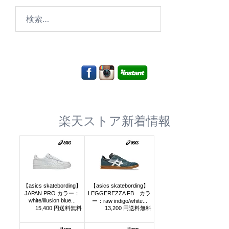
検
索:
楽天ストア新着情報