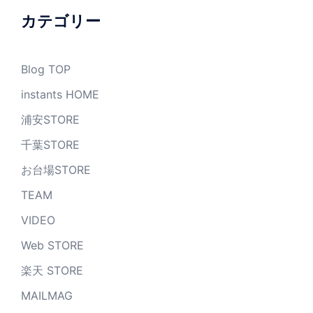
ブ
カテゴリー
Blog TOP
instants HOME
浦安STORE
千葉STORE
お台場STORE
TEAM
VIDEO
Web STORE
楽天 STORE
MAILMAG