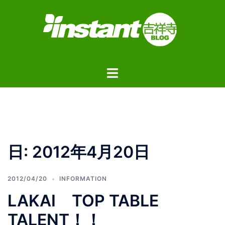
コ
ン
テ
ン
ツ
ト
へ
グ
ス
ル
キ
メ
ッ
ニ
プ
ュ
日:
2012年4月20日
ー
2012/04/20
INFORMATION
LAKAI TOP TABLE
TALENT！！