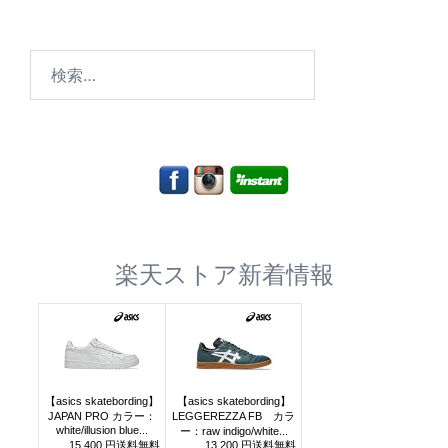
検
索:
楽天ストア新着情報