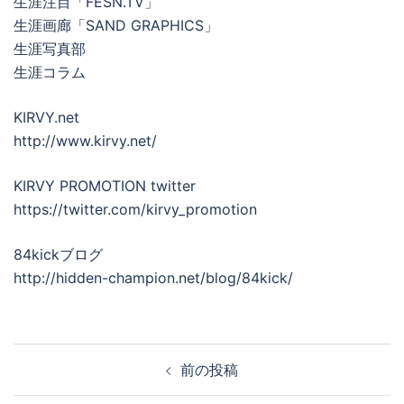
生涯注目「FESN.TV」
生涯画廊「SAND GRAPHICS」
生涯写真部
生涯コラム
KIRVY.net
http://www.kirvy.net/
KIRVY PROMOTION twitter
https://twitter.com/kirvy_promotion
84kickブログ
http://hidden-champion.net/blog/84kick/
投
前の投稿
稿