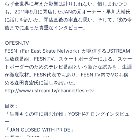
らず全世界に与えた影響は計りしれない。惜しまれつつ
も、2011年9月に閉店したJANの元オーナー・早川大輔氏
に話しを訊いた。閉店直後の率直な思い、そして、彼の今
後までに迫った貴重なインタビュー。
○FESN.TV
FESN（Far East Skate Network）が発信するUSTREAM
生放送番組、FESN.TV。スケートボーダーによる、スケー
トボーダーのためのテレビ番組という新たな試みを、生涯
が徹底取材。FESN代表でもあり、FESN.TV内でMCも務
める森田貴宏氏に話しを訊いた。
http://www.ustream.tv/channel/fesn-tv
目次：
「生涯キミの中に潜む怪物」YOSHI47 ロングインタビュ
ー
「JAN CLOSED WITH PRIDE」