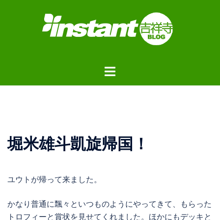
コ
ン
テ
ン
ツ
ト
へ
グ
ス
ル
キ
メ
ッ
ニ
プ
ュ
堀米雄斗凱旋帰国！
ー
ユウトが帰って来ました。
かなり普通に飄々といつものようにやってきて、もらった
トロフィーと賞状を見せてくれました。ほかにもデッキと