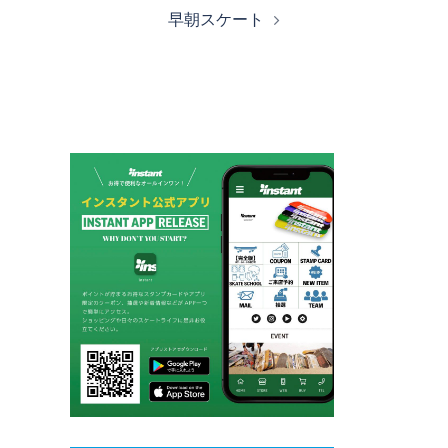
ナ
早朝スケート
ビ
ゲ
ー
シ
ョ
ン