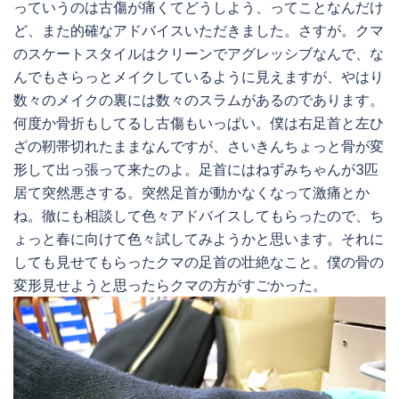
っていうのは古傷が痛くてどうしよう、ってことなんだけ
ど、また的確なアドバイスいただきました。さすが。クマ
のスケートスタイルはクリーンでアグレッシブなんで、な
んでもさらっとメイクしているように見えますが、やはり
数々のメイクの裏には数々のスラムがあるのであります。
何度か骨折もしてるし古傷もいっぱい。僕は右足首と左ひ
ざの靭帯切れたままなんですが、さいきんちょっと骨が変
形して出っ張って来たのよ。足首にはねずみちゃんが3匹
居て突然悪さする。突然足首が動かなくなって激痛とか
ね。徹にも相談して色々アドバイスしてもらったので、ち
ょっと春に向けて色々試してみようかと思います。それに
しても見せてもらったクマの足首の壮絶なこと。僕の骨の
変形見せようと思ったらクマの方がすごかった。