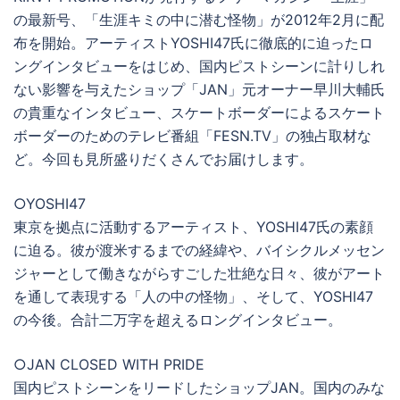
の最新号、「生涯キミの中に潜む怪物」が2012年2月に配
布を開始。アーティストYOSHI47氏に徹底的に迫ったロ
ングインタビューをはじめ、国内ピストシーンに計りしれ
ない影響を与えたショップ「JAN」元オーナー早川大輔氏
の貴重なインタビュー、スケートボーダーによるスケート
ボーダーのためのテレビ番組「FESN.TV」の独占取材な
ど。今回も見所盛りだくさんでお届けします。
○YOSHI47
東京を拠点に活動するアーティスト、YOSHI47氏の素顔
に迫る。彼が渡米するまでの経緯や、バイシクルメッセン
ジャーとして働きながらすごした壮絶な日々、彼がアート
を通して表現する「人の中の怪物」、そして、YOSHI47
の今後。合計二万字を超えるロングインタビュー。
○JAN CLOSED WITH PRIDE
国内ピストシーンをリードしたショップJAN。国内のみな