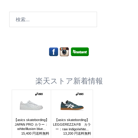
検
索:
楽天ストア新着情報