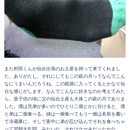
また村田くんが仙台出張のお土産を持って来てくれまし
た。ありがたし。それにしてもこの萩の月ってなんでこん
なにうまいんだろうね。この紙袋に入ってくるとかなり仙
台な感じがします。なんでこんなに好きなのか考えてみた
ら、昔子供の頃に父の仙台土産も大体この萩の月でありま
した。僕は兄弟が多いのでひとり二個とかに分けると、僕
と弟は二個食べる。姉は一個食べてもう一個は名前を書い
て冷蔵庫に。そして夜中に弟が忍び込んでそれを食べちゃ
って翌朝大乱闘。みたいな。それはケーキだったかな。