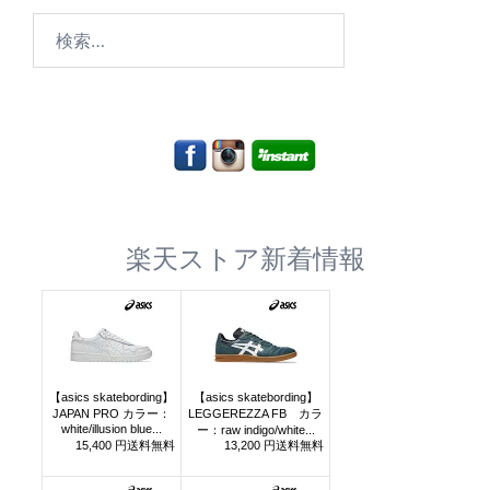
検
索:
楽天ストア新着情報