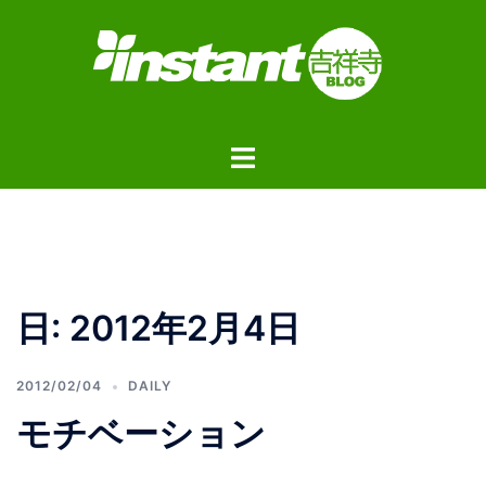
コ
ン
テ
ン
ツ
ト
へ
グ
ス
ル
キ
メ
ッ
ニ
プ
ュ
日:
2012年2月4日
ー
2012/02/04
DAILY
モチベーション