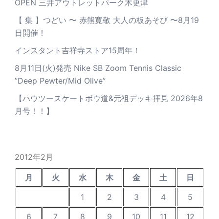
OPEN 三井アウトレットパーク木更津
【 集 】つどい 〜 赤熊寛敬 大人の板あそび 〜8月19
日開催！
インスタント吉祥寺ストア15周年！
8月11日(火)発売 Nike SB Zoom Tennis Classic
”Deep Pewter/Mid Olive”
【ハウツースケートボウ道&元祖デッキ拝見 2026年8
月号！！】
2012年2月
月
火
水
木
金
土
日
1
2
3
4
5
6
7
8
9
10
11
12