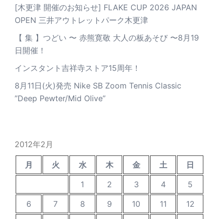
[木更津 開催のお知らせ] FLAKE CUP 2026 JAPAN
OPEN 三井アウトレットパーク木更津
【 集 】つどい 〜 赤熊寛敬 大人の板あそび 〜8月19
日開催！
インスタント吉祥寺ストア15周年！
8月11日(火)発売 Nike SB Zoom Tennis Classic
”Deep Pewter/Mid Olive”
2012年2月
月
火
水
木
金
土
日
1
2
3
4
5
6
7
8
9
10
11
12