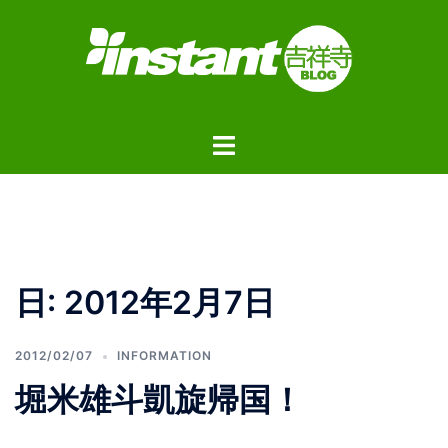
コ
ン
テ
ン
ツ
ト
へ
グ
ス
ル
キ
メ
ッ
ニ
プ
ュ
日:
2012年2月7日
ー
2012/02/07
INFORMATION
堀米雄斗凱旋帰国！