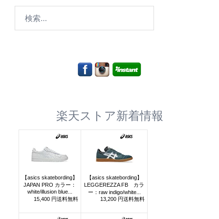
検
索:
楽天ストア新着情報