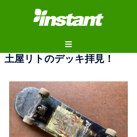
コ
ン
テ
ン
ツ
ト
へ
グ
ス
土屋リトのデッキ拝見！
ル
キ
メ
ッ
ニ
プ
ュ
ー