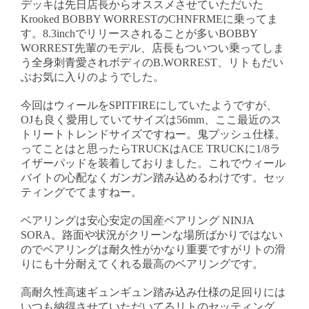
デッキは先日店長からオススメさせていただいた
Krooked BOBBY WORRESTのCHNFRMEに乗ってま
す。8.3inchでリリースされることが多いBOBBY
WORREST先輩のモデル、店長もついつい乗ってしま
う全身刺青愛されボディのB.WORREST、リトもだい
ぶお気に入りのようでした。
今回はウィールをSPITFIREにしていたようですが、
OJも良く愛用していてサイズは56mm、ここ最近のス
トリートトレンドサイズですねー。鬼プッシュ仕様。
ってことはと思ったらTRUCKはACE TRUCKに1/8ラ
イザーパッドを装着しておりました。これでウィール
バイトの心配なくガンガン踏み込めるわけです。セッ
ティングでてますねー。
ベアリングは安心安定の国産ベアリング NINJA
SORA。路面や状況がクリーンな場所ばかりではない
のでベアリングは耐久性がかなり重要ですがリトの滑
りにも十分耐えてくれる最高のベアリングです。
高耐久性高速ギュンギュン踏み込み仕様の足回りには
いつも納得させていただいてるリトのセッティング、