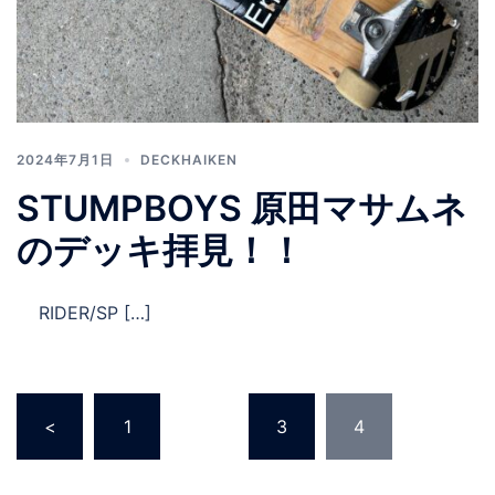
2024年7月1日
DECKHAIKEN
STUMPBOYS 原田マサムネ
のデッキ拝見！！
RIDER/SP […]
投
<
1
…
3
4
稿
の