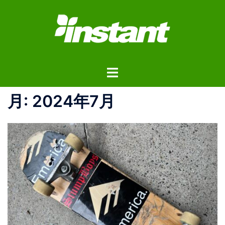
コ
ン
テ
ン
ツ
ト
へ
グ
ス
ル
月:
2024年7月
キ
メ
ッ
ニ
プ
ュ
ー