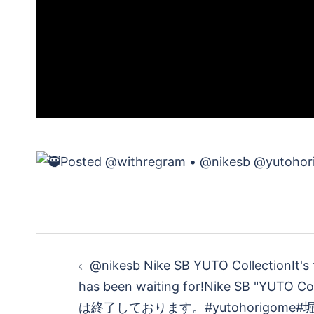
投
@nikesb Nike SB YUTO CollectionIt's
稿
has been waiting for!Nike SB "YUTO 
は終了しております。#yutohorigome