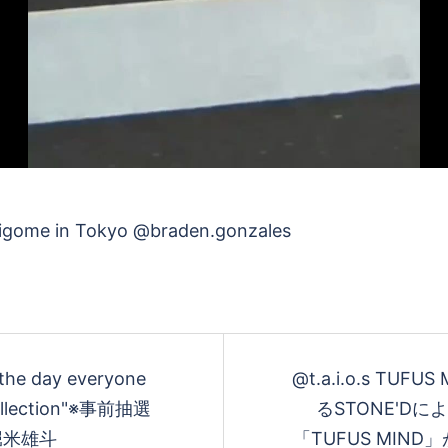
オ
を
再
生
す
 the day everyone
@t.a.i.o.s TUF
Collection"※事前抽選
るSTONE'D
#堀米雄斗
「TUFUS MI