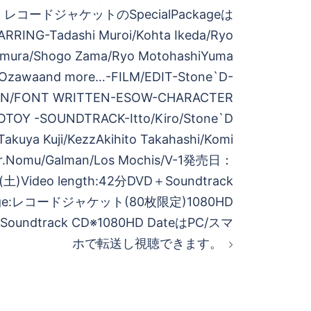
コードジャケットのSpecialPackageは
ING-Tadashi Muroi/Kohta Ikeda/Ryo
mimura/Shogo Zama/Ryo MotohashiYuma
 Ozawaand more…-FILM/EDIT-Stone`D-
GN/FONT WRITTEN-ESOW-CHARACTER
TOY -SOUNDTRACK-Itto/Kiro/Stone`D
Takuya Kuji/KezzAkihito Takahashi/Komi
Dr.Nomu/Galman/Los Mochis/V-1発売日：
)Video length:42分DVD＋Soundtrack
kage:レコードジャケット(80枚限定)1080HD
Soundtrack CD※1080HD DateはPC/スマ
ホで転送し視聴できます。