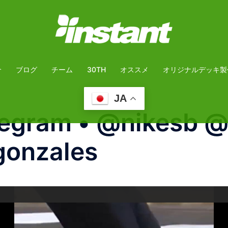
介
ブログ
チーム
30TH
オススメ
オリジナルデッキ製
JA
egram • @nikesb @
gonzales