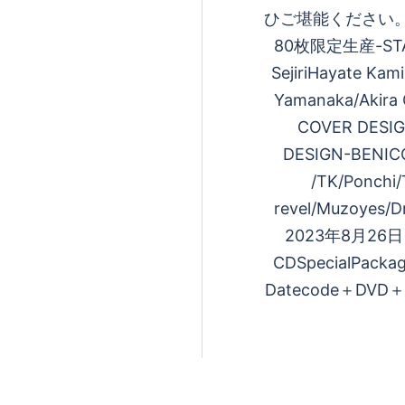
る
ひご堪能ください。レ
80枚限定生産-STARR
SejiriHayate Ka
Yamanaka/Akira
COVER DESI
DESIGN-BENICO
/TK/Ponchi/
revel/Muzoyes/
2023年8月26日(土
CDSpecialPac
Datecode＋DVD＋