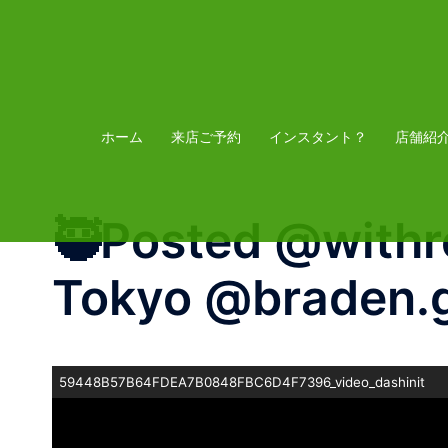
コ
ン
テ
ン
ツ
ホーム
来店ご予約
インスタント？
店舗紹
へ
ス
🥷Posted @withr
キ
ッ
Tokyo @braden.
プ
59448B57B64FDEA7B0848FBC6D4F7396_video_dashinit