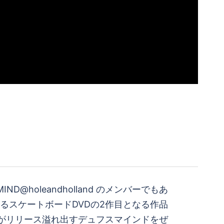
US MIND@holeandholland のメンバーでもあ
によるスケートボードDVDの2作目となる作品
ND」がリリース溢れ出すデュフスマインドをぜ