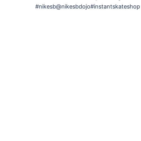
ナ
#nikesb@nikesbdojo#instantskateshop
ビ
ゲ
ー
シ
ョ
ン