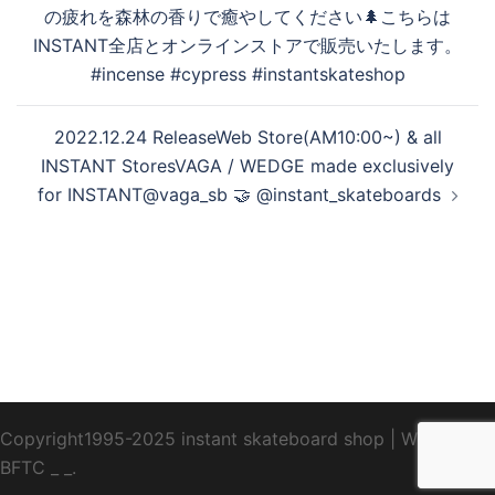
ゲ
の疲れを森林の香りで癒やしてください🌲こちらは
ー
す
INSTANT全店とオンラインストアで販売いたします。
シ
#incense #cypress #instantskateshop
ョ
ン
る
2022.12.24 ReleaseWeb Store(AM10:00~) & all
INSTANT StoresVAGA / WEDGE made exclusively
for INSTANT@vaga_sb 🤝 @instant_skateboards
Copyright1995-2025 instant skateboard shop
|
WebDesign
BFTC
_ _.