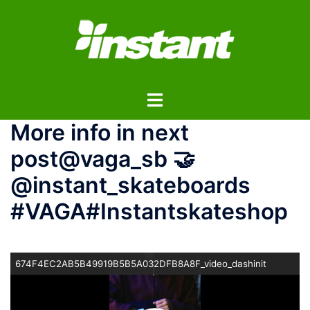
コ
ン
テ
ン
ツ
ト
へ
グ
ス
More info in next
ル
キ
メ
ッ
post@vaga_sb 🤝
ニ
プ
@instant_skateboards
ュ
ー
#VAGA#Instantskateshop
674F4EC2AB5B49919B5B5A032DFB8A8F_video_dashinit