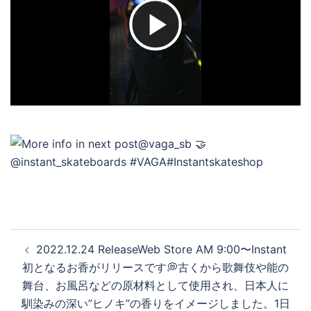
ビ
デ
オ
を
再
投
2022.12.24 ReleaseWeb Store AM 9:00〜Instant
稿
初となるお香がリリースです💭古くから歌舞伎や能の
ナ
舞台、お風呂などの原材料として使用され、日本人に
生
ビ
馴染みの深い”ヒノキ”の香りをイメージしました。1日