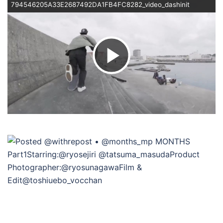
794546205A33E2687492DA1FB4FC8282_video_dashinit
ビ
デ
オ
を
再