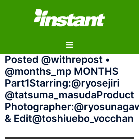
コ
ン
テ
ン
ツ
ト
へ
グ
ス
️‍️‍️‍Posted @withrepost •
ル
キ
メ
ッ
@months_mp MONTHS
ニ
プ
Part1Starring:@ryosejiri
ュ
ー
@tatsuma_masudaProduct
Photographer:@ryosunaga
& Edit@toshiuebo_vocchan