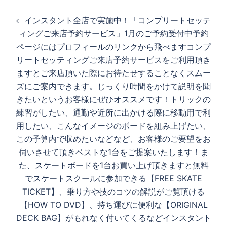
投
インスタント全店で実施中！「コンプリートセッテ
生
稿
ィングご来店予約サービス」1月のご予約受付中予約
ナ
ページにはプロフィールのリンクから飛べますコンプ
ビ
す
リートセッティングご来店予約サービスをご利用頂き
ゲ
ますとご来店頂いた際にお待たせすることなくスムー
ー
ズにご案内できます。じっくり時間をかけて説明を聞
シ
る
きたいというお客様にぜひオススメです！トリックの
ョ
練習がしたい、通勤や近所に出かける際に移動用で利
ン
用したい、こんなイメージのボードを組み上げたい、
この予算内で収めたいなどなど、お客様のご要望をお
伺いさせて頂きベストな1台をご提案いたします！ま
た、スケートボードを1台お買い上げ頂きますと無料
でスケートスクールに参加できる【FREE SKATE
TICKET】、乗り方や技のコツの解説がご覧頂ける
【HOW TO DVD】、持ち運びに便利な【ORIGINAL
DECK BAG】がもれなく付いてくるなどインスタント