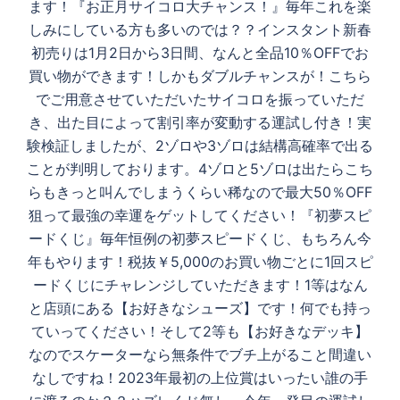
ます！『お正月サイコロ大チャンス！』毎年これを楽
しみにしている方も多いのでは？？インスタント新春
初売りは1月2日から3日間、なんと全品10％OFFでお
買い物ができます！しかもダブルチャンスが！こちら
でご用意させていただいたサイコロを振っていただ
き、出た目によって割引率が変動する運試し付き！実
験検証しましたが、2ゾロや3ゾロは結構高確率で出る
ことが判明しております。4ゾロと5ゾロは出たらこち
らもきっと叫んでしまうくらい稀なので最大50％OFF
狙って最強の幸運をゲットしてください！『初夢スピ
ードくじ』毎年恒例の初夢スピードくじ、もちろん今
年もやります！税抜￥5,000のお買い物ごとに1回スピ
ードくじにチャレンジしていただきます！1等はなん
と店頭にある【お好きなシューズ】です！何でも持っ
ていってください！そして2等も【お好きなデッキ】
なのでスケーターなら無条件でブチ上がること間違い
なしですね！2023年最初の上位賞はいったい誰の手