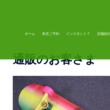
コ
ン
テ
ン
ツ
ホーム
来店ご予約
インスタント？
店舗紹
へ
ス
通販のお客さま
キ
ッ
プ