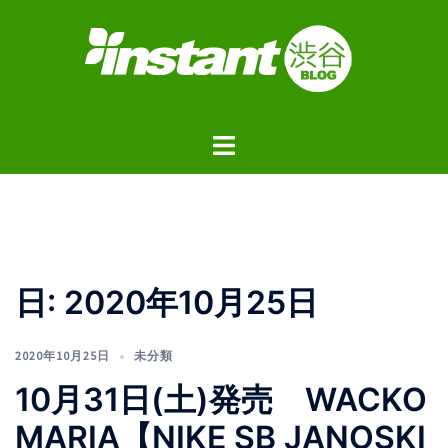
コ
ン
テ
ン
ツ
ト
へ
グ
ス
ル
キ
メ
ッ
ニ
プ
ュ
日:
2020年10月25日
ー
2020年10月25日
未分類
10月31日(土)発売 WACKO
MARIA【NIKE SB JANOSKI