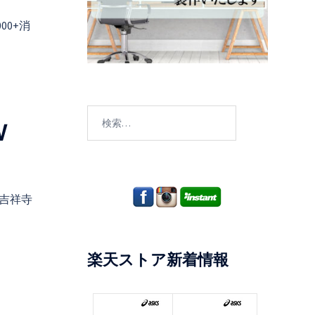
000+消
検
W
索:
。吉祥寺
楽天ストア新着情報