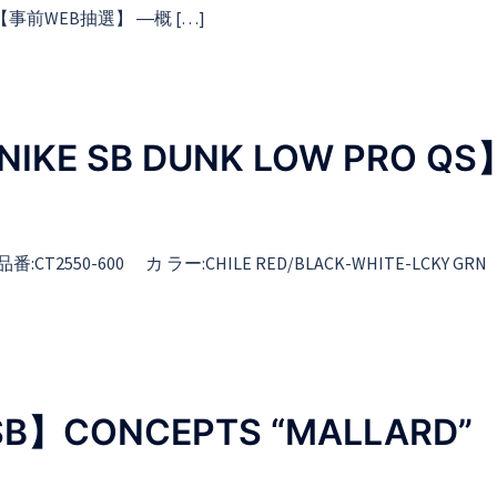
事前WEB抽選】 ―概 […]
IKE SB DUNK LOW PRO QS
番:CT2550-600 カ ラー:CHILE RED/BLACK-WHITE-LCKY GRN
SB】CONCEPTS “MALLARD”