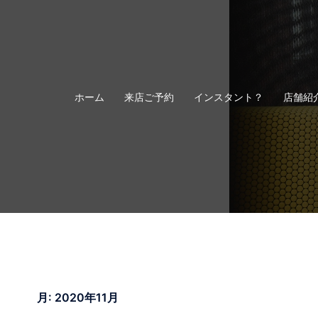
コ
ン
テ
ン
ツ
へ
ホーム
来店ご予約
インスタント？
店舗紹
ス
キ
ッ
プ
月:
2020年11月