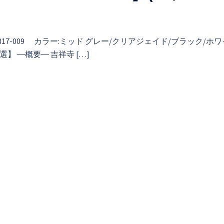
品番:BQ6817-009 カラー:ミッド グレー/クリアジェイド/ブラック/ホ
選】 ―概要― 吉祥寺 […]