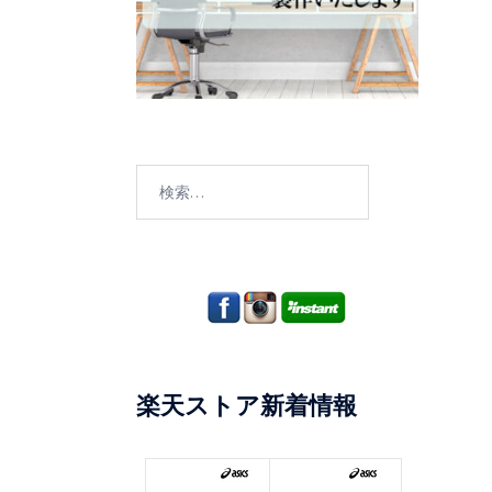
検
索:
楽天ストア新着情報