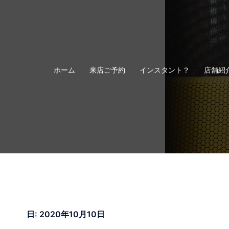
コ
ン
テ
ン
ツ
へ
ホーム
来店ご予約
インスタント？
店舗紹
ス
キ
ッ
プ
日:
2020年10月10日