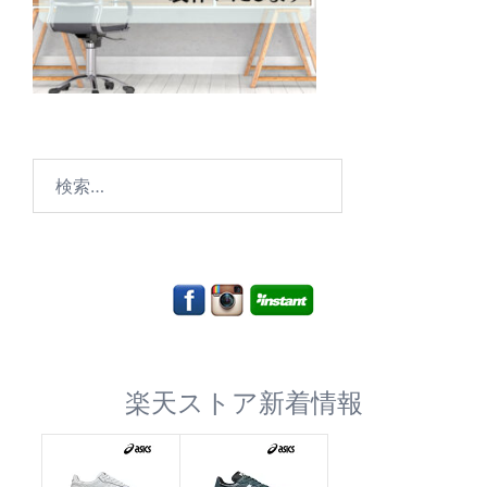
検
索:
楽天ストア新着情報