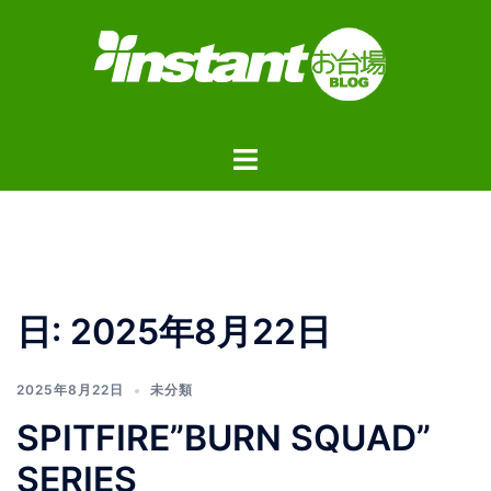
コ
ン
テ
ン
ツ
ト
へ
グ
ス
ル
キ
メ
ッ
ニ
プ
ュ
日:
2025年8月22日
ー
2025年8月22日
未分類
SPITFIRE”BURN SQUAD”
SERIES