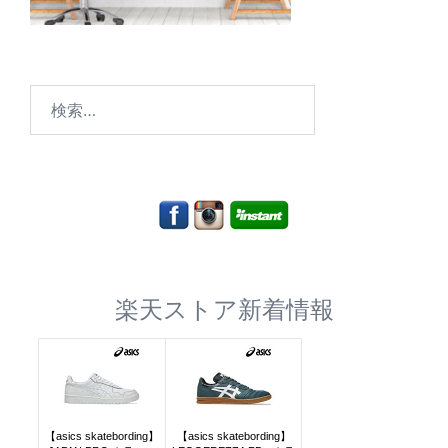
検
索:
楽天ストア新着情報