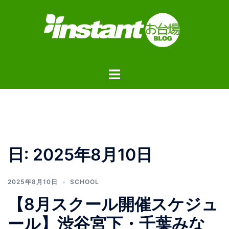
コ
ン
テ
ン
ツ
ト
へ
グ
ス
ル
キ
メ
ッ
ニ
プ
ュ
日:
2025年8月10日
ー
2025年8月10日
SCHOOL
【8月スクール開催スケジュ
ール】渋谷宮下・千葉みな