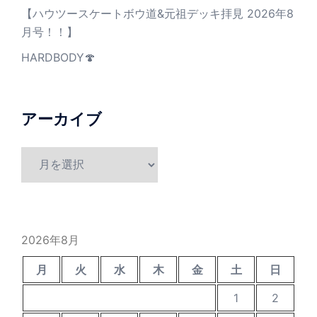
【ハウツースケートボウ道&元祖デッキ拝見 2026年8
月号！！】
HARDBODY🍄
アーカイブ
ア
ー
カ
イ
ブ
2026年8月
月
火
水
木
金
土
日
1
2