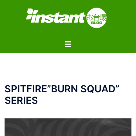
コ
ン
テ
ン
ツ
ト
へ
グ
ス
ル
キ
メ
ッ
ニ
プ
ュ
SPITFIRE”BURN SQUAD”
ー
SERIES