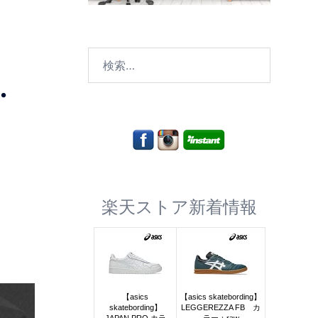
検
索:
・
楽天ストア新着情報