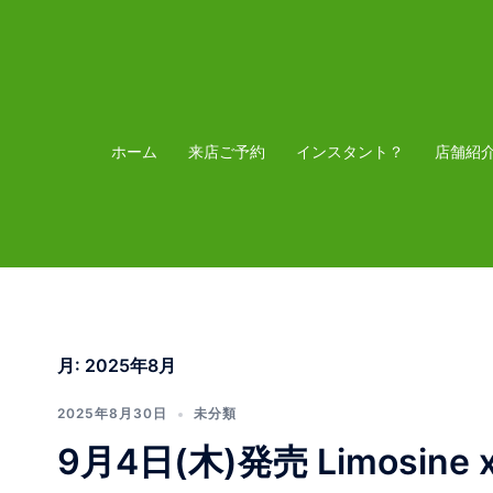
コ
ン
テ
ン
ツ
ホーム
来店ご予約
インスタント？
店舗紹
へ
ス
キ
ッ
プ
月:
2025年8月
2025年8月30日
未分類
9月4日(木)発売 Limosine x 