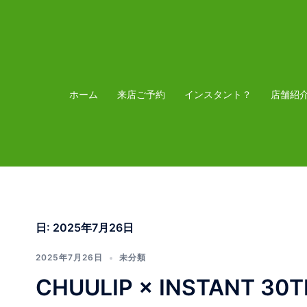
コ
ン
テ
ン
ツ
ホーム
来店ご予約
インスタント？
店舗紹
へ
ス
キ
ッ
プ
日:
2025年7月26日
2025年7月26日
未分類
CHUULIP × INSTANT 30