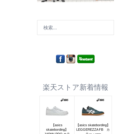
検
索:
楽天ストア新着情報