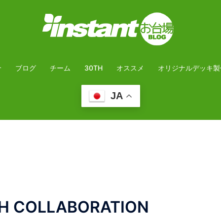
介
ブログ
チーム
30TH
オススメ
オリジナルデッキ製
JA
TH COLLABORATION