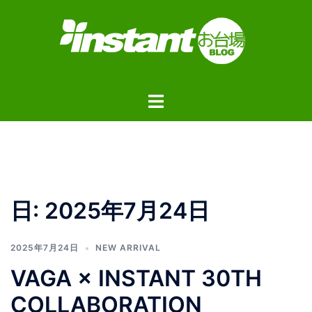
コ
ン
テ
ン
ツ
ト
へ
グ
ス
ル
キ
メ
ッ
ニ
プ
ュ
日:
2025年7月24日
ー
2025年7月24日
NEW ARRIVAL
VAGA × INSTANT 30TH
COLLABORATION