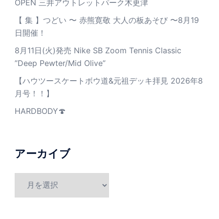
OPEN 三井アウトレットパーク木更津
【 集 】つどい 〜 赤熊寛敬 大人の板あそび 〜8月19
日開催！
8月11日(火)発売 Nike SB Zoom Tennis Classic
”Deep Pewter/Mid Olive”
【ハウツースケートボウ道&元祖デッキ拝見 2026年8
月号！！】
HARDBODY🍄
アーカイブ
ア
ー
カ
イ