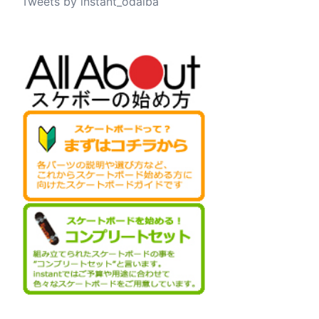
Tweets by instant_odaiba