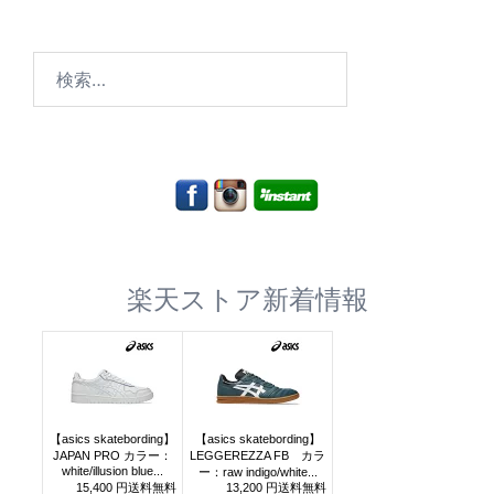
検
索:
楽天ストア新着情報