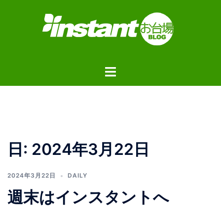
コ
ン
テ
ン
ツ
ト
へ
グ
ス
ル
キ
メ
ッ
ニ
プ
ュ
日:
2024年3月22日
ー
2024年3月22日
DAILY
週末はインスタントへ