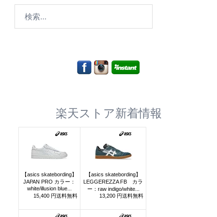
検
索:
楽天ストア新着情報