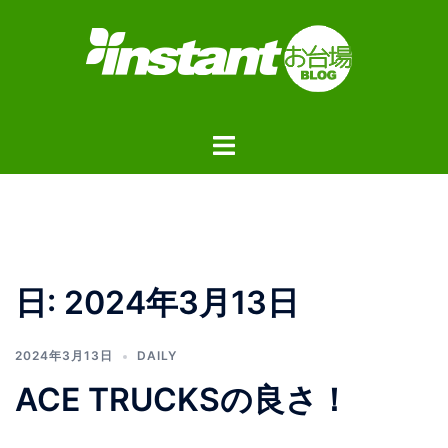
コ
ン
テ
ン
ツ
ト
へ
グ
ス
ル
キ
メ
ッ
ニ
プ
ュ
日:
2024年3月13日
ー
2024年3月13日
DAILY
ACE TRUCKSの良さ！