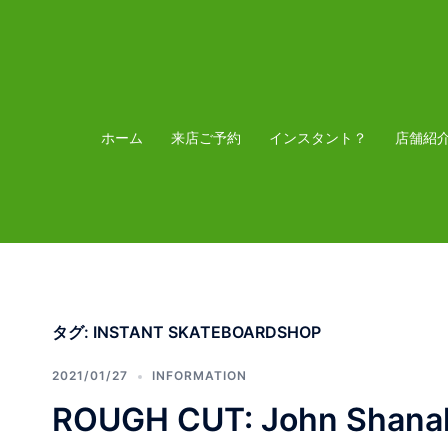
コ
ン
テ
ン
ツ
ホーム
来店ご予約
インスタント？
店舗紹
へ
ス
キ
ッ
プ
タグ:
INSTANT SKATEBOARDSHOP
2021/01/27
INFORMATION
ROUGH CUT: John Shanaha