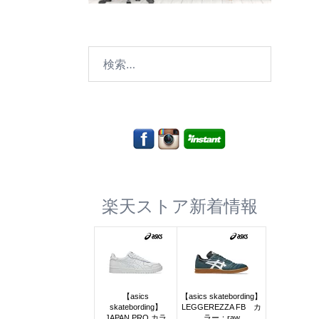
検
索:
楽天ストア新着情報