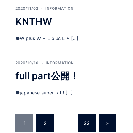
2020/11/02
INFORMATION
KNTHW
●W plus W + L plus L + […]
2020/10/10
INFORMATION
full part公開！
●japanese super rat!! […]
投
1
2
…
33
>