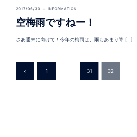
2017/06/30
INFORMATION
空梅雨ですねー！
さあ週末に向けて！今年の梅雨は、雨もあまり降 […]
投
<
1
…
31
32
稿
の
ペ
ー