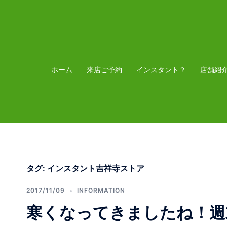
コ
ン
テ
ン
ツ
ホーム
来店ご予約
インスタント？
店舗紹
へ
ス
キ
ッ
プ
タグ:
インスタント吉祥寺ストア
2017/11/09
INFORMATION
寒くなってきましたね！週