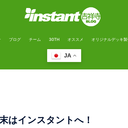
介
ブログ
チーム
30TH
オススメ
オリジナルデッキ製
JA
末はインスタントへ！