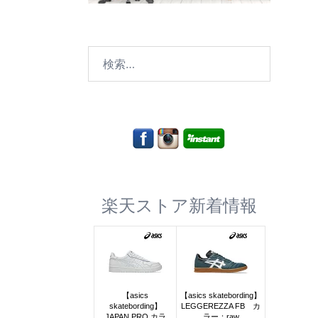
検
索:
楽天ストア新着情報