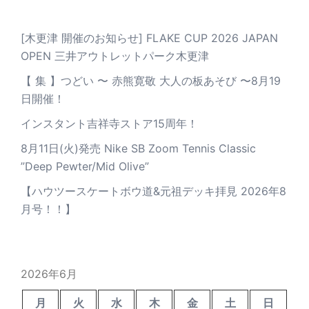
[木更津 開催のお知らせ] FLAKE CUP 2026 JAPAN
OPEN 三井アウトレットパーク木更津
【 集 】つどい 〜 赤熊寛敬 大人の板あそび 〜8月19
日開催！
インスタント吉祥寺ストア15周年！
8月11日(火)発売 Nike SB Zoom Tennis Classic
”Deep Pewter/Mid Olive”
【ハウツースケートボウ道&元祖デッキ拝見 2026年8
月号！！】
2026年6月
月
火
水
木
金
土
日