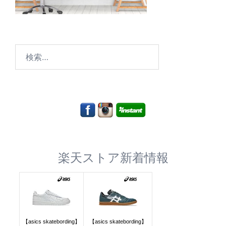
検
索:
楽天ストア新着情報