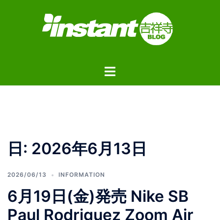
コ
ン
テ
ン
ツ
ト
へ
グ
ス
ル
キ
メ
ッ
ニ
プ
ュ
日:
2026年6月13日
ー
2026/06/13
INFORMATION
6月19日(金)発売 Nike SB
Paul Rodriguez Zoom Air