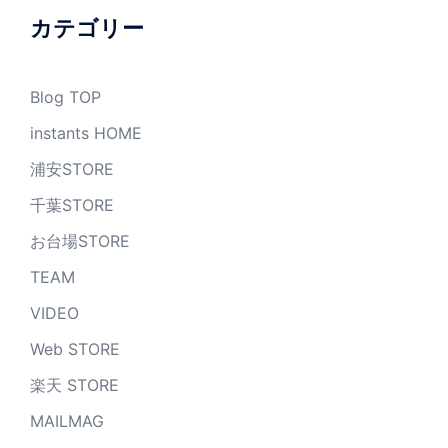
ブ
カテゴリー
Blog TOP
instants HOME
浦安STORE
千葉STORE
お台場STORE
TEAM
VIDEO
Web STORE
楽天 STORE
MAILMAG