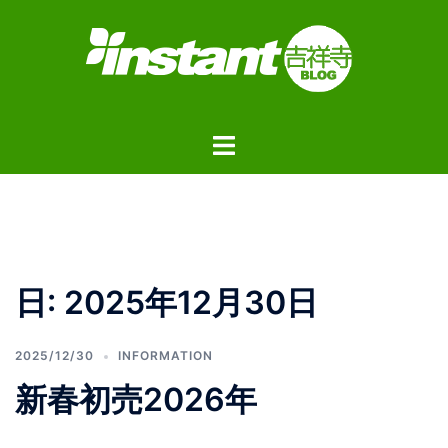
コ
ン
テ
ン
ツ
ト
へ
グ
ス
ル
キ
メ
ッ
ニ
プ
ュ
日:
2025年12月30日
ー
2025/12/30
INFORMATION
新春初売2026年