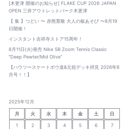
[木更津 開催のお知らせ] FLAKE CUP 2026 JAPAN
OPEN 三井アウトレットパーク木更津
【 集 】つどい 〜 赤熊寛敬 大人の板あそび 〜8月19
日開催！
インスタント吉祥寺ストア15周年！
8月11日(火)発売 Nike SB Zoom Tennis Classic
”Deep Pewter/Mid Olive”
【ハウツースケートボウ道&元祖デッキ拝見 2026年8
月号！！】
2025年12月
月
火
水
木
金
土
日
1
2
3
4
5
6
7