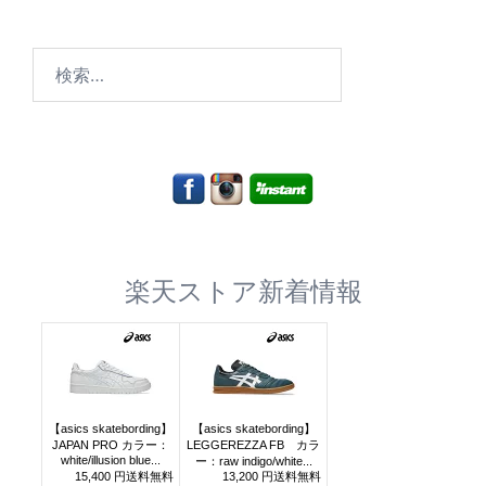
検
索:
楽天ストア新着情報