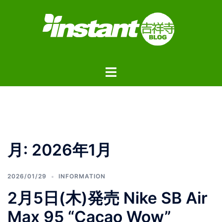
コ
ン
テ
ン
ツ
ト
へ
グ
ス
ル
キ
メ
ッ
ニ
プ
ュ
月:
2026年1月
ー
2026/01/29
INFORMATION
2月5日(木)発売 Nike SB Air
Max 95 “Cacao Wow”