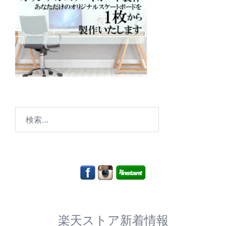
検
索:
楽天ストア新着情報