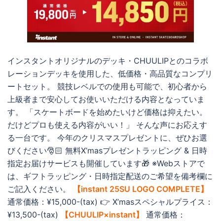
インスタントオリジナルのデッキ・CHUULIPとのコラボ
レーションデッキを使用した、低価格・高品質なコンプリ
ートセット。 競技レベルでの使用も可能で、初心者から
上級者まで安心してお使いいただける内容となっていま
す。 「スケートボードを始めたいけど価格は抑えたい。
だけどプロも使える内容がいい！」 そんな声にお応えす
る一台です。 今年のクリスマスプレゼントに、ぜひお選
びください🎅🏻 無料X’masプレゼントラッピング & 日時
指定お届けサービスも開催しています🎁 ※Webストアで
は、ギフトラッピング・日時指定配送のご希望を備考欄に
ご記入ください。
【instant 25SU LOGO COMPLETE】
通常価格：¥15,000-(tax) 👉 X’masスペシャルプライス：
¥13,500-(tax)
【CHUULIP×instant】
通常価格：