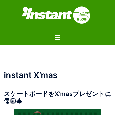
コ
ン
テ
ン
ツ
ト
へ
グ
ス
ル
キ
メ
ッ
ニ
プ
ュ
instant X’mas
ー
スケートボードをX’masプレゼントに
🎅🏻🎄