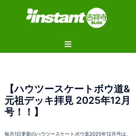
コ
ン
テ
ン
ツ
ト
へ
グ
ス
ル
キ
メ
ッ
ニ
プ
ュ
【ハウツースケートボウ道&
ー
元祖デッキ拝見 2025年12月
号！！】
毎月1日更新のハウツースケートボウ道2025年12月号は、