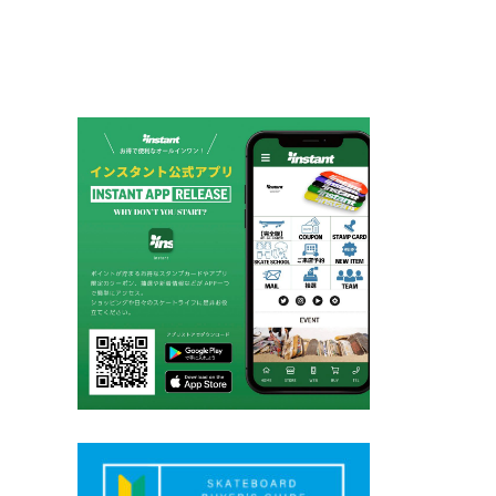
シ
ョ
ン