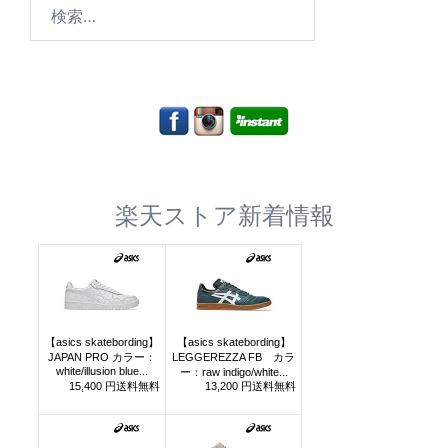
検
索:
楽天ストア新着情報