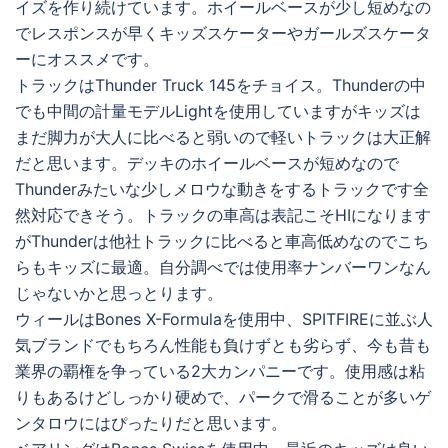
イズを作り続けています。ホイールベースが少し短めなの
でレスポンスが早くキッズスケーターやガールズスケータ
ーにオススメです。
トラックはThunder Truck 145をチョイス。Thunderの中
でも中間の計量モデルLightを使用していますがキッズは
まだ脚力が大人に比べると弱いので軽いトラックは大正解
だと思います。デッキのホイールベースが短めなので
Thunderみたいな少しメロウな動きをするトラックです全
然対応できそう。トラックの車高は表記こそHIになります
がThunderは他社トラックに比べると車高低めなのでこち
らもキッズに最適。自分調べでは使用率ナンバーワンなん
じゃないかと思っとります。
ウィールはBones X-Formulaを使用中、SPITFIREに並ぶ人
気ブランドでもちろん性能も負けずとも劣らず、今も昔も
業界の覇権を争っている2大カンパニーです。使用感は粘
りもあるけどしっかり硬めで、パークで滑ることが多いゲ
ンタロウにはぴったりだと思います。