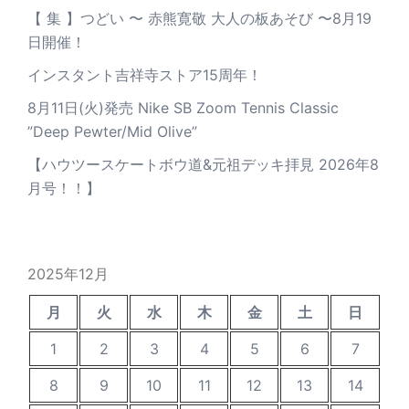
【 集 】つどい 〜 赤熊寛敬 大人の板あそび 〜8月19
日開催！
インスタント吉祥寺ストア15周年！
8月11日(火)発売 Nike SB Zoom Tennis Classic
”Deep Pewter/Mid Olive”
【ハウツースケートボウ道&元祖デッキ拝見 2026年8
月号！！】
2025年12月
月
火
水
木
金
土
日
1
2
3
4
5
6
7
8
9
10
11
12
13
14