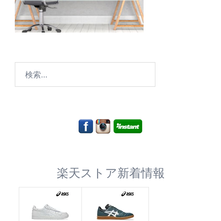
検
索:
楽天ストア新着情報