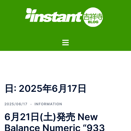
コ
ン
テ
ン
ツ
ト
へ
グ
ス
ル
キ
メ
ッ
ニ
プ
ュ
日:
2025年6月17日
ー
2025/06/17
INFORMATION
6月21日(土)発売 New
Balance Numeric “933