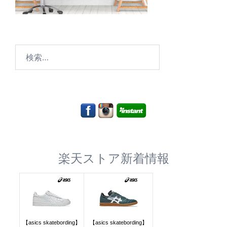
検
索:
楽天ストア新着情報