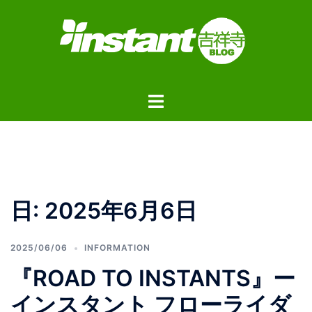
コ
ン
テ
ン
ツ
ト
へ
グ
ス
ル
キ
メ
ッ
ニ
プ
ュ
日:
2025年6月6日
ー
2025/06/06
INFORMATION
『ROAD TO INSTANTS』ー
インスタント フローライダ