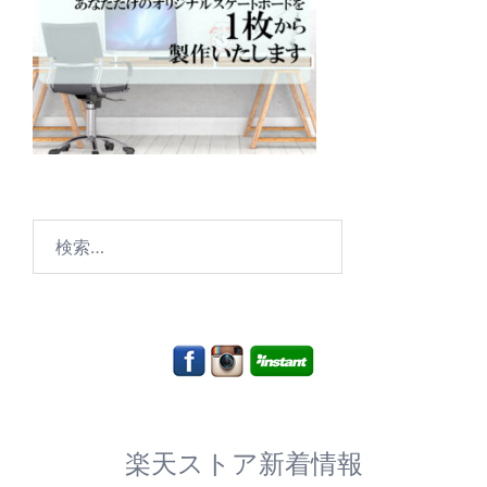
検
索:
楽天ストア新着情報