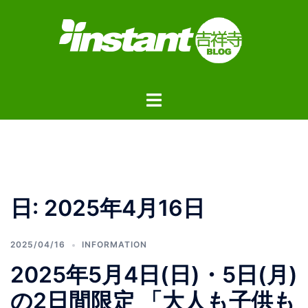
コ
ン
テ
ン
ツ
ト
へ
グ
ス
ル
キ
メ
ッ
ニ
プ
ュ
日:
2025年4月16日
ー
2025/04/16
INFORMATION
2025年5月4日(日)・5日(月)
の2日間限定 「大人も子供も