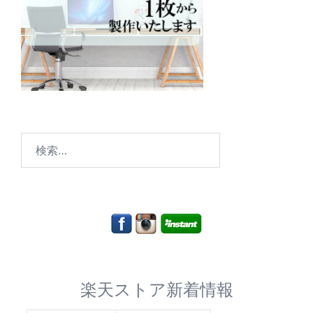
検
索:
楽天ストア新着情報