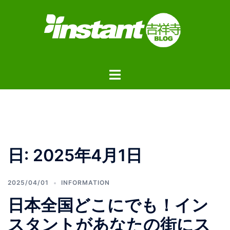
コ
ン
テ
ン
ツ
ト
へ
グ
ス
ル
キ
メ
ッ
ニ
プ
ュ
日:
2025年4月1日
ー
2025/04/01
INFORMATION
日本全国どこにでも！イン
スタントがあなたの街にス