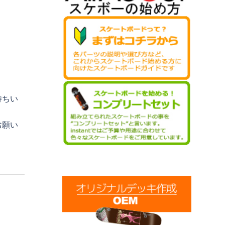
待ちい
お願い