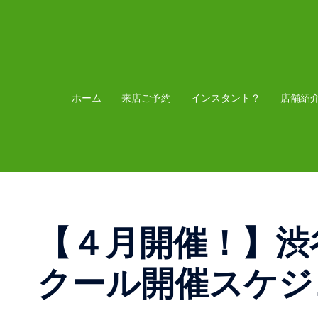
コ
ン
テ
ン
ツ
ホーム
来店ご予約
インスタント？
店舗紹
へ
ス
キ
ッ
プ
【４月開催！】渋
クール開催スケジ