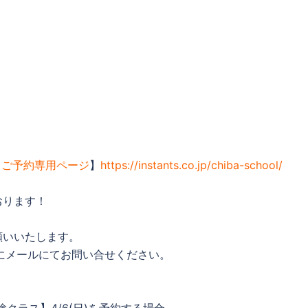
【
ご予約専用ページ
】
https://instants.co.jp/chiba-school/
おります！
願いいたします。
o.jp にメールにてお問い合せください。
】【体験クラス】4/6(日)を予約する場合