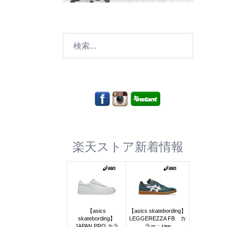
検
索:
楽天ストア新着情報