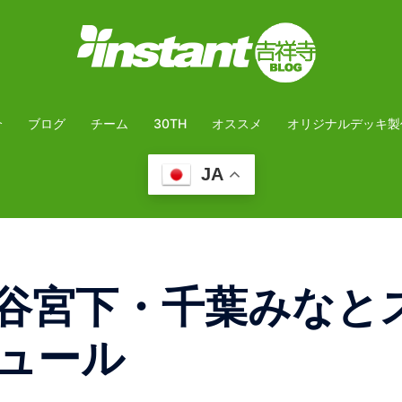
介
ブログ
チーム
30TH
オススメ
オリジナルデッキ製
JA
谷宮下・千葉みなと
ュール