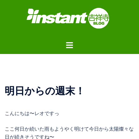
コ
ン
テ
ン
ツ
ト
へ
グ
ス
ル
キ
メ
ッ
ニ
プ
ュ
明日からの週末！
ー
こんにちは〜レオですっ
ここ何日か続いた雨もようやく明けて今日から太陽燦々な
日が続きそうですね〜