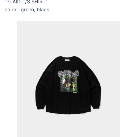
“PLAID L/S SHIRT”
color : green, black