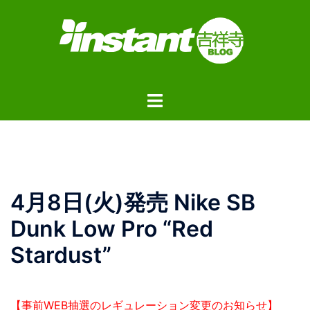
コ
ン
テ
ン
ツ
ト
へ
グ
ス
ル
キ
メ
ッ
ニ
プ
ュ
4月8日(火)発売 Nike SB
ー
Dunk Low Pro “Red
Stardust”
【事前WEB抽選のレギュレーション変更のお知らせ】