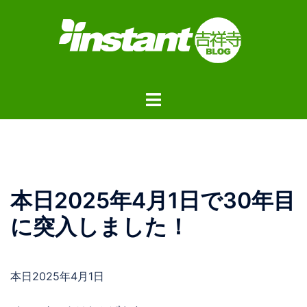
コ
ン
テ
ン
ツ
ト
へ
グ
ス
ル
キ
メ
ッ
ニ
プ
ュ
本日2025年4月1日で30年目
ー
に突入しました！
本日2025年4月1日