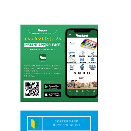
シ
ョ
ン