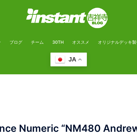
介
ブログ
チーム
30TH
オススメ
オリジナルデッキ製
JA
ce Numeric “NM480 Andre