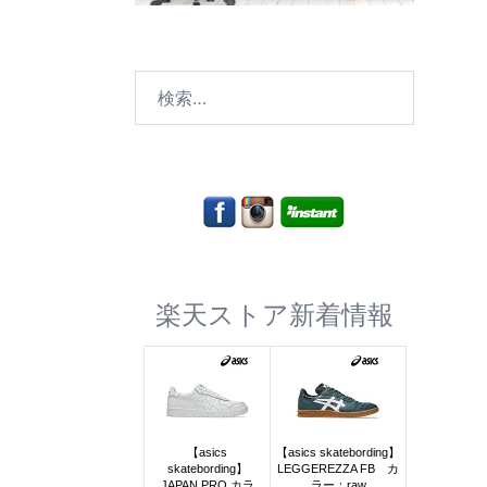
検
索:
楽天ストア新着情報