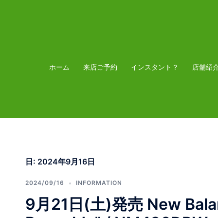
コ
ン
テ
ン
ツ
ホーム
来店ご予約
インスタント？
店舗紹
へ
ス
キ
ッ
プ
日:
2024年9月16日
2024/09/16
INFORMATION
9月21日(土)発売 New Balan